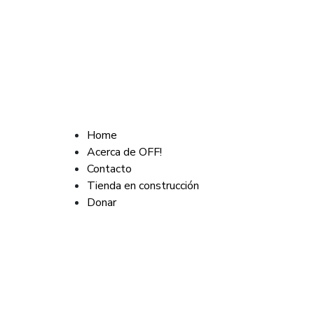
Home
Acerca de OFF!
Contacto
Tienda en construcción
Donar
JUST LOVE
Archivos:
Tienda (No visible)