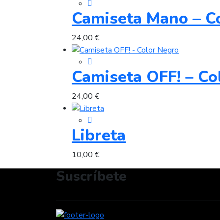
Camiseta Mano – Co
24,00
€
Camiseta OFF! – Co
24,00
€
Libreta
10,00
€
Suscríbete